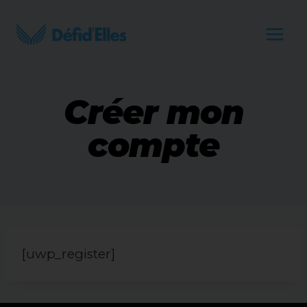
Aller
au
contenu
Créer mon
compte
[uwp_register]