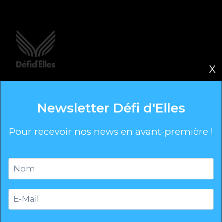
X
103 Bis Avenue Salvador Allende
33130 Bègles
Newsletter Défi d'Elles
hello@defidelles.co
Pour recevoir nos news en avant-première !
Raids
Le Concept
Tous les raids
News
Newsletter