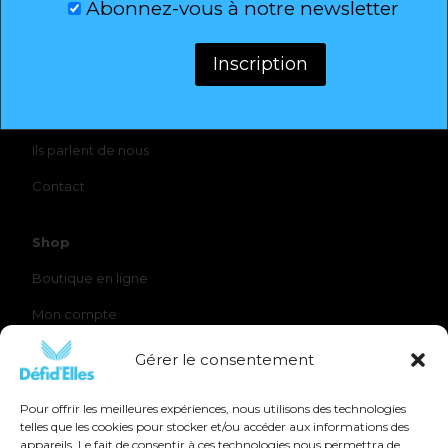
Abonnez-vous à notre newsletter
Défi D'Elles
Qui sommes-nous ?
Elles l’ont fait
Ils parlent de nous
Contact
Shop
Boutique en ligne
Mon compte
Panier
Gérer le consentement
Pour offrir les meilleures expériences, nous utilisons des technologies
telles que les cookies pour stocker et/ou accéder aux informations des
appareils. Le fait de consentir à ces technologies nous permettra de