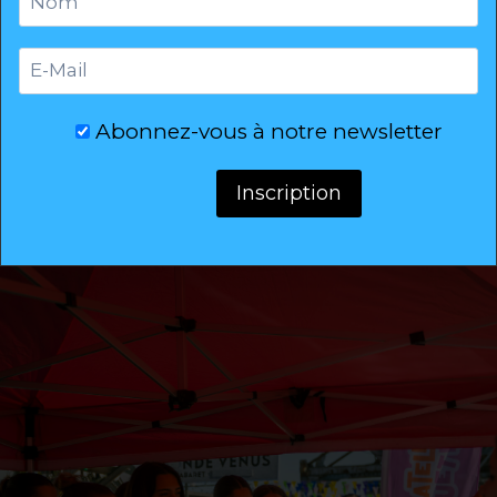
fortes lorsque la maladie est prise
en charge suffisamment tôt.
Défi d'Elles reverse des dons à
Abonnez-vous à notre newsletter
Jeune&Rose à la fin de chaque raid.