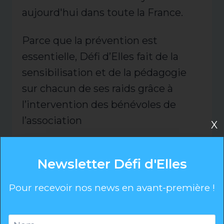
aujourd'hui dans toute la France.
Parce que la prévention est
essentielle, Défi d’Elles fait de la
sensibilisation et de la pédagogie
sur chacun de ses raids grâce à
l’intervention des bénévoles de
l’association
X
Elles interviennent pour apprendre
Newsletter Défi d'Elles
aux participantes l‘auto palpation et
les bons gestes pour détecter elles-
Pour recevoir nos news en avant-première !
mêmes toute anomalie. Les
chances de guérison sont plus