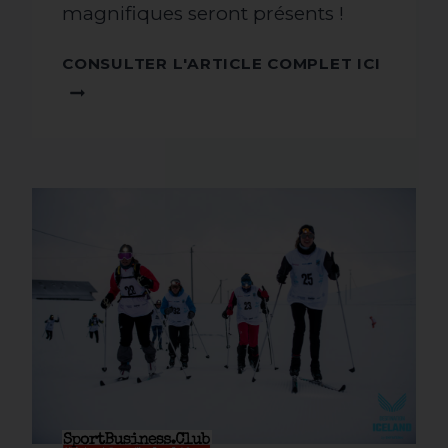
magnifiques seront présents !
CONSU
CONSULTER L'ARTICLE COMPLET ICI
L'ARTI
COMPL
ICI !