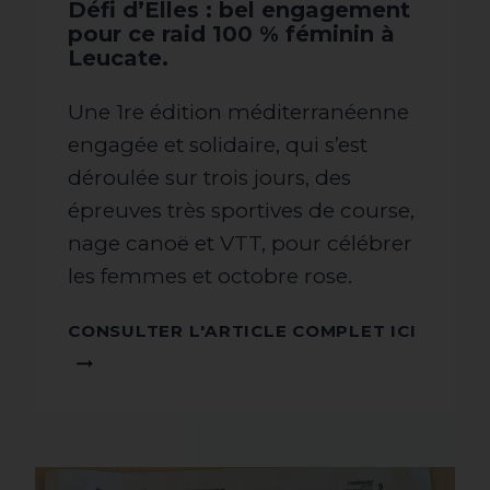
Défi d’Elles : bel engagement
pour ce raid 100 % féminin à
Leucate.
Une 1re édition méditerranéenne
engagée et solidaire, qui s’est
déroulée sur trois jours, des
épreuves très sportives de course,
nage canoë et VTT, pour célébrer
les femmes et octobre rose.
CONSU
CONSULTER L'ARTICLE COMPLET ICI
L'ARTI
COMPL
ICI !