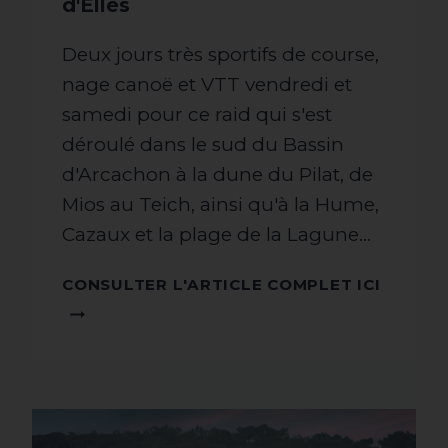
d'Elles
Deux jours très sportifs de course,
nage canoë et VTT vendredi et
samedi pour ce raid qui s'est
déroulé dans le sud du Bassin
d'Arcachon à la dune du Pilat, de
Mios au Teich, ainsi qu'à la Hume,
Cazaux et la plage de la Lagune…
CONSU
CONSULTER L'ARTICLE COMPLET ICI
L'ARTI
COMPL
ICI !