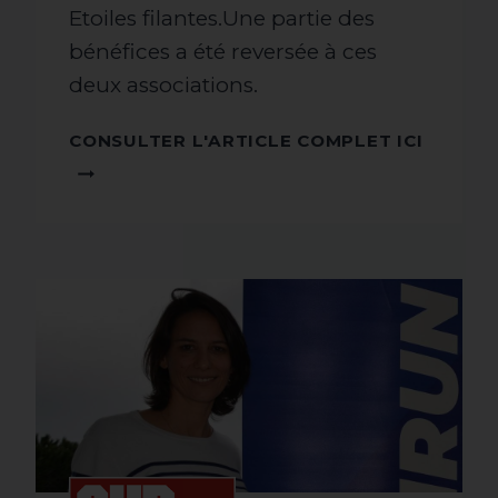
Etoiles filantes.Une partie des
bénéfices a été reversée à ces
deux associations.
CONSU
CONSULTER L'ARTICLE COMPLET ICI
L'ARTI
COMPL
ICI !