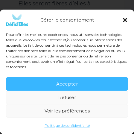
Elles seront fières d’elles à
l’arrivée.»
Gérer le consentement
CONSU
CONSULTER L'ARTICLE COMPLET ICI
L'ARTI
Pour offrir les meilleures expériences, nous utilisons des technologies
COMPL
telles que les cookies pour stocker et/ou accéder aux informations des
appareils. Le fait de consentir à ces technologies nous permettra de
ICI !
traiter des données telles que le comportement de navigation ou les ID
uniques sur ce site. Le fait de ne pas consentir ou de retirer son
consentement peut avoir un effet négatif sur certaines caractéristiques
et fonctions.
Accepter
Refuser
Voir les préférences
Politique de confidentialité