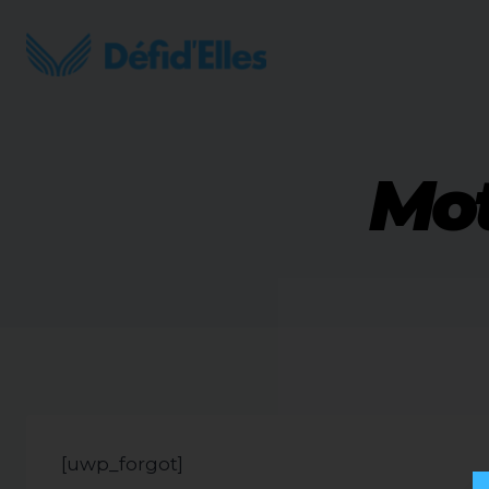
Aller
au
contenu
Mot
[uwp_forgot]