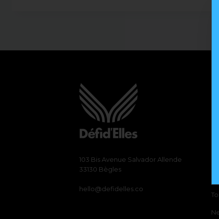
103 Bis Avenue Salvador Allende
R
33130 Bègles
Le
hello@defidelles.co
To
N