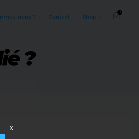
0
mmes-nous ?
Contact
Shop
ié ?
X