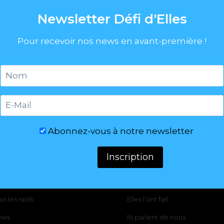
Newsletter Défi d'Elles
Pour recevoir nos news en avant-première !
Abonnez-vous à notre newsletter
aids
Défi D'Elles
 Concept
Qui sommes-nous ?
us les raids
Elles l’ont fait
ews
Ils parlent de nous