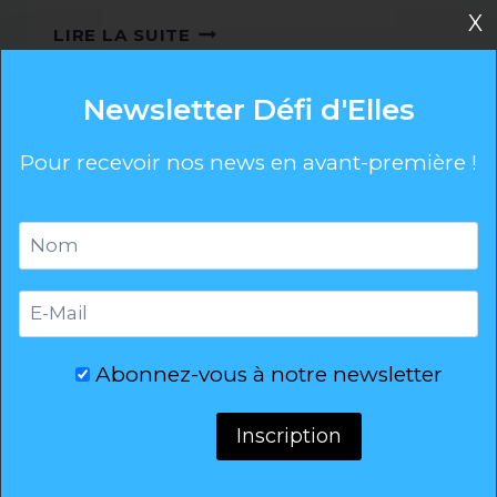
X
DÉFI
LIRE LA SUITE
D’ELLES
X
Newsletter Défi d'Elles
JANE
DE
Défi d’Elles Font-
Pour recevoir nos news en avant-première !
BOY
CAP
Romeu 2021
FERRET
2021
DÉFI
LIRE LA SUITE
D’ELLES
FONT-
ROMEU
2021
Abonnez-vous à notre newsletter
Défi d’Elles Oléron
2020