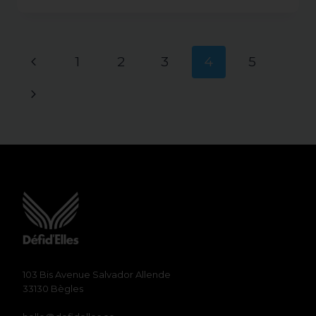
ARCACHON
2019
Navigation
Page
1
2
3
4
5
de
précédente
Page
page
suivante
103 Bis Avenue Salvador Allende
33130 Bègles