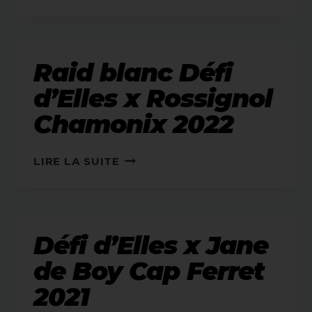
D’ELLES
OLÉRON
2021
Raid blanc Défi
d’Elles x Rossignol
Chamonix 2022
RAID
LIRE LA SUITE
BLANC
DÉFI
D’ELLES
X
Défi d’Elles x Jane
ROSSIGNOL
CHAMONIX
de Boy Cap Ferret
2022
2021