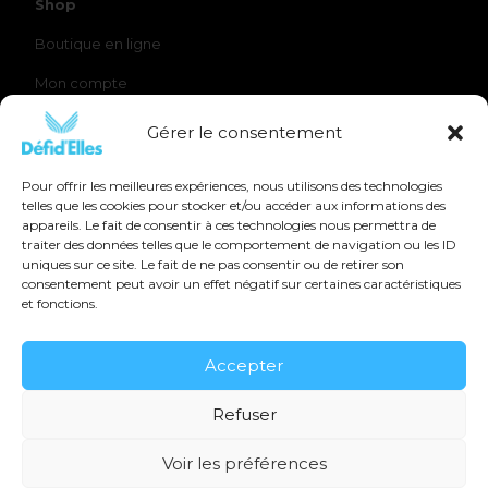
Shop
Boutique en ligne
Mon compte
Panier
Gérer le consentement
Pour offrir les meilleures expériences, nous utilisons des technologies
telles que les cookies pour stocker et/ou accéder aux informations des
appareils. Le fait de consentir à ces technologies nous permettra de
Suivez-nous
traiter des données telles que le comportement de navigation ou les ID
uniques sur ce site. Le fait de ne pas consentir ou de retirer son
consentement peut avoir un effet négatif sur certaines caractéristiques
et fonctions.
Accepter
Mentions légales
Refuser
Politique de confidentialité
Voir les préférences
© 2026 Défi D'Elles - Tous droits réservés