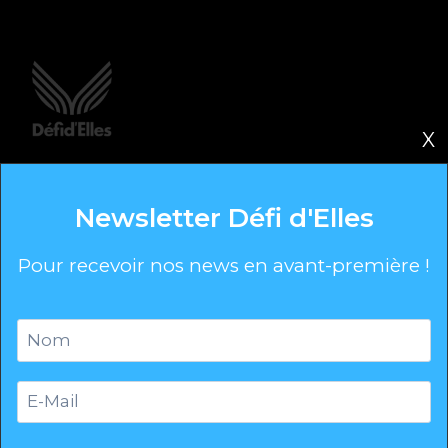
X
103 Bis Avenue Salvador Allende
33130 Bègles
Newsletter Défi d'Elles
hello@defidelles.co
Pour recevoir nos news en avant-première !
Raids
Le Concept
Tous les raids
News
Newsletter