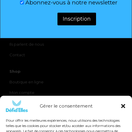
Abonnez-vous à notre newsletter
Défi D'Elles
Qui sommes-nous ?
Elles l’ont fait
Ils parlent de nous
Contact
Shop
Boutique en ligne
Mon compte
Panier
Gérer le consentement
Pour offrir les meilleures expériences, nous utilisons des technologies
telles que les cookies pour stocker et/ou accéder aux informations des
appareils. Le fait de consentir à ces technologies nous permettra de