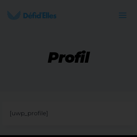
Aller
au
contenu
Profil
[uwp_profile]