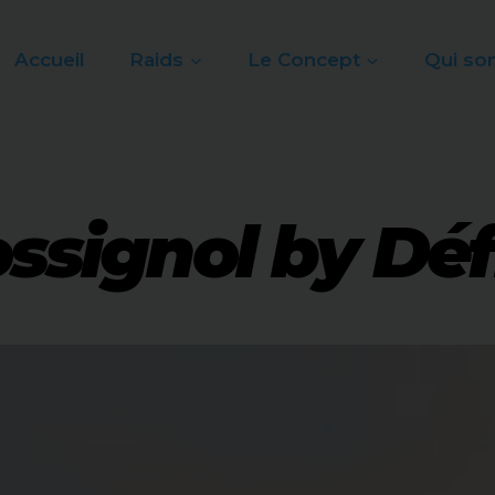
Accueil
Raids
Le Concept
Qui so
ssignol by Défi